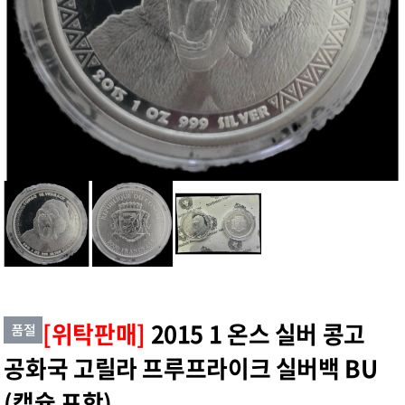
[위탁판매]
2015 1 온스 실버 콩고
공화국 고릴라 프루프라이크 실버백 BU
(캡슐 포함)