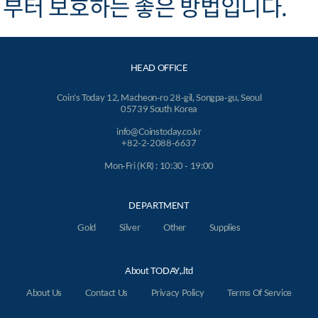
부터 보호하는 좋은 방법입니다.
HEAD OFFICE
Coin's Today 12, Macheon-ro 28-gil, Songpa-gu, Seoul
05739 South Korea
info@Coinstoday.co.kr
+82-2-2088-6637
Mon-Fri (KR) : 10:30 - 19:00
DEPARTMENT
Gold
Silver
Other
Supplies
About TODAY,.ltd
About Us
Contact Us
Privacy Policy
Terms Of Service