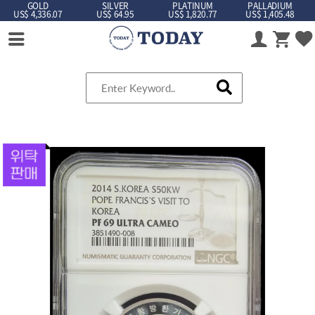
GOLD
SILVER
PLATINUM
PALLADIUM
US$ 4,336.07
US$ 64.95
US$ 1,820.77
US$ 1,405.48