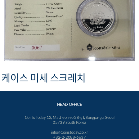
케이스 미세 스크레치
HEAD OFFICE
Coin's Today 12, Macheon-ro 28-gil, Songpa-gu, Seoul
05739 South Korea
info@Coinstoday.co.kr
+82-2-2088-6637