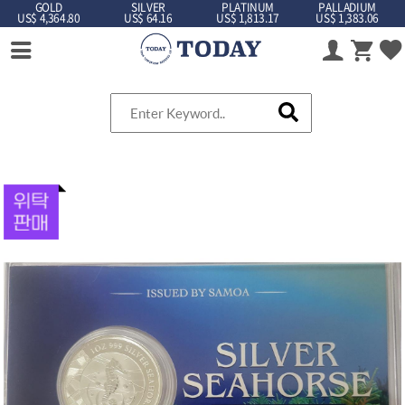
GOLD
SILVER
PLATINUM
PALLADIUM
US$ 4,364.80
US$ 64.16
US$ 1,813.17
US$ 1,383.06