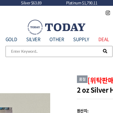
Silver
$63.89
Platinum
$1,790.11
GOLD
SILVER
OTHER
SUPPLY
DEAL
[위탁판매
2 oz Silver 
원산지: