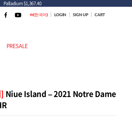
Palladium
$1,367.40
￦(한국어)
LOGIN
SIGN UP
CART
PRESALE
]
Niue Island – 2021 Notre Dame
HR