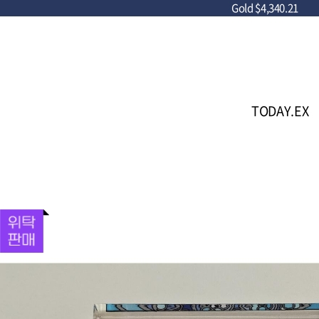
Gold
$4,340.21
TODAY.EX