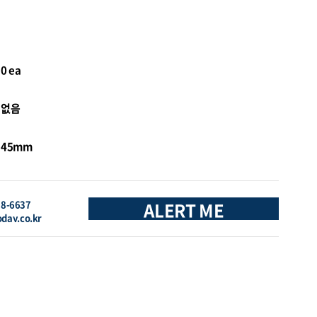
0 ea
없음
45mm
88-6637
ALERT ME
oday.co.kr