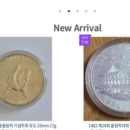
New Arrival
서울올림픽 기념주화 유도 33mm 17g
1982 제24회 올림픽대