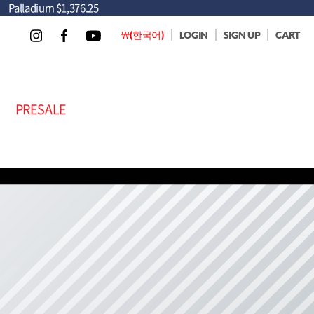
Palladium
$1,376.25
￦(한국어)
LOGIN
SIGN UP
CART
PRESALE