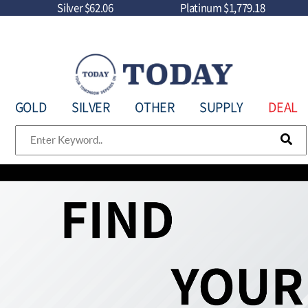
Silver
$62.06
Platinum
$1,779.18
GOLD
SILVER
OTHER
SUPPLY
DEAL