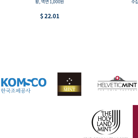
황, 액면 1,000원
수집
$ 22.01