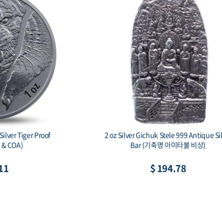
ilver Tiger Proof
2 oz Silver Gichuk Stele 999 Antique Si
x & COA)
Bar (기축명 아미타불 비상)
11
$ 194.78